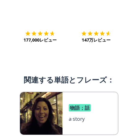
ダウンロード
App Store
ダウ
177,000レビュー
147万レビュー
関連する単語とフレーズ：
物語；話
a story