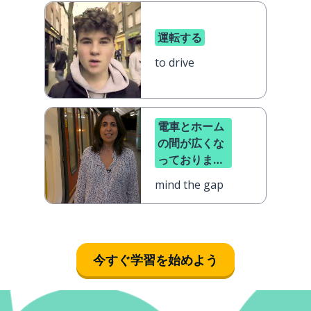
運転する
to drive
電車とホーム
の間が広くな
っておりま
す、足元にお
mind the gap
気をつけくだ
さい
今すぐ学習を始めよう