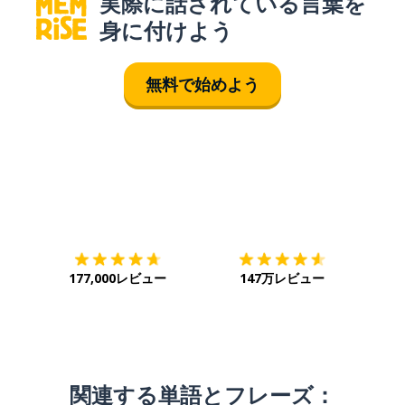
実際に話されている言葉を
身に付けよう
無料で始めよう
ダウンロード
App Store
ダウ
177,000レビュー
147万レビュー
関連する単語とフレーズ：