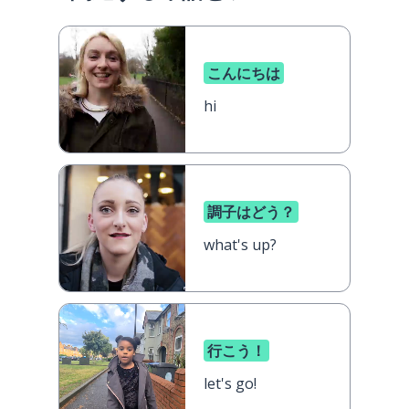
こんにちは
hi
調子はどう？
what's up?
行こう！
let's go!