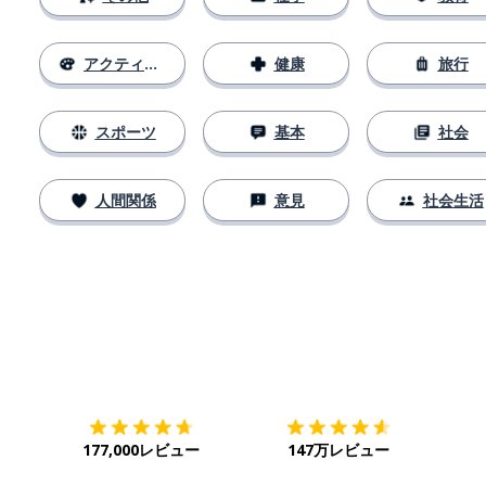
アクティビティ
健康
旅行
スポーツ
基本
社会
人間関係
意見
社会生活
ダウンロード
App Store
ダウ
177,000レビュー
147万レビュー