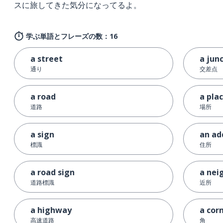
スに旅してきた気分になってるよ。
学ぶ単語とフレーズの数：16
a street
a jun
通り
交差点
a road
a pla
道路
場所
a sign
an ad
標識
住所
a road sign
a nei
道路標識
近所
a highway
a cor
高速道路
角