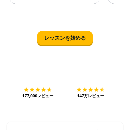
レッスンを始める
ダウンロード
App Store
ダウ
177,000レビュー
147万レビュー