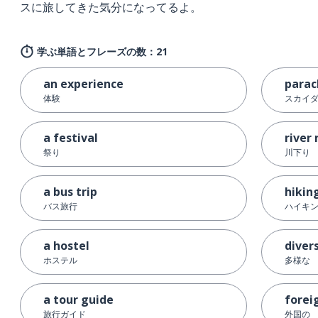
スに旅してきた気分になってるよ。
学ぶ単語とフレーズの数：21
an experience
parac
体験
スカイ
a festival
river 
祭り
川下り
a bus trip
hikin
バス旅行
ハイキ
a hostel
diver
ホステル
多様な
a tour guide
forei
旅行ガイド
外国の