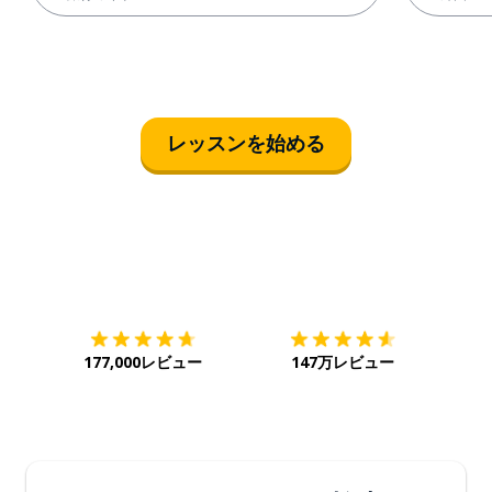
レッスンを始める
ダウンロード
App Store
ダウ
177,000レビュー
147万レビュー