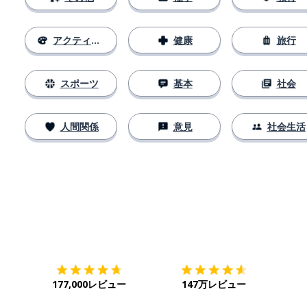
アクティビティ
健康
旅行
スポーツ
基本
社会
人間関係
意見
社会生活
ダウンロード
App Store
ダウ
177,000レビュー
147万レビュー