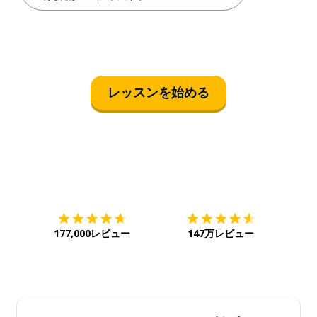
レッスンを始める
ダウンロード
App Store
ダウ
177,000レビュー
147万レビュー