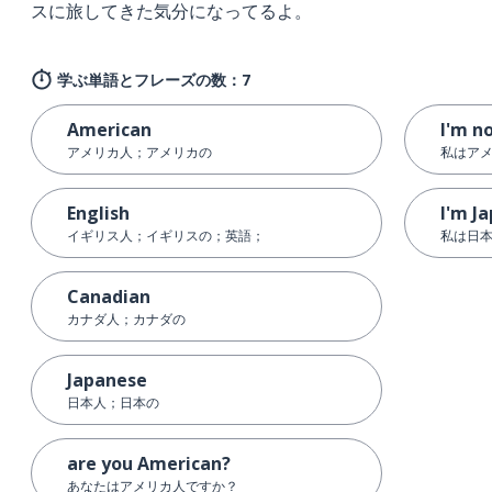
スに旅してきた気分になってるよ。
学ぶ単語とフレーズの数：7
American
I'm n
アメリカ人；アメリカの
私はア
English
I'm J
イギリス人；イギリスの；英語；
私は日
Canadian
カナダ人；カナダの
Japanese
日本人；日本の
are you American?
あなたはアメリカ人ですか？