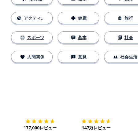
アクティビティ
健康
旅行
スポーツ
基本
社会
人間関係
意見
社会生活
ダウンロード
App Store
ダウ
177,000レビュー
147万レビュー