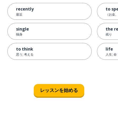
recently
to sp
最近
（お金
single
the r
独身
残り
to think
life
思う; 考える
人生; 命
レッスンを始める