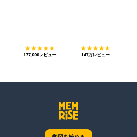
ダウンロード
App Store
ダウ
177,000レビュー
147万レビュー
学習を始める