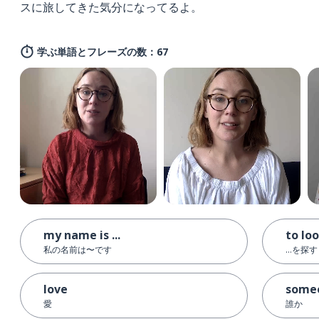
スに旅してきた気分になってるよ。
学ぶ単語とフレーズの数：67
my name is ...
to loo
私の名前は〜です
…を探す
love
some
愛
誰か