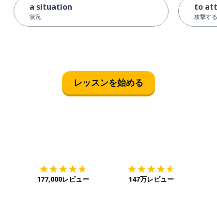
a situation
to at
状況
攻撃す
レッスンを始める
ダウンロード
App Store
ダウ
177,000レビュー
147万レビュー