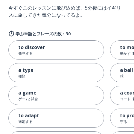
今すぐこのレッスンに飛び込めば、5分後にはイギリ
スに旅してきた気分になってるよ。
学ぶ単語とフレーズの数：30
to discover
to m
発見する
動かす;
a type
a ball
種類
球
a game
a cou
ゲーム; 試合
コート;
to adapt
to pr
適応する
守る