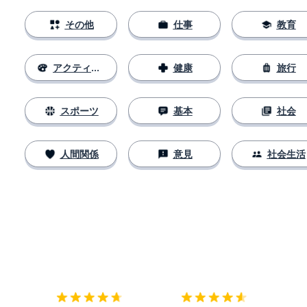
その他
仕事
教育
アクティビティ
健康
旅行
スポーツ
基本
社会
人間関係
意見
社会生活
ダウンロード
App Store
ダウ