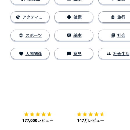
アクティビティ
健康
旅行
スポーツ
基本
社会
人間関係
意見
社会生活
ダウンロード
App Store
ダウ
177,000レビュー
147万レビュー