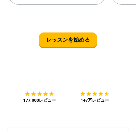
レッスンを始める
ダウンロード
App Store
ダウ
177,000レビュー
147万レビュー