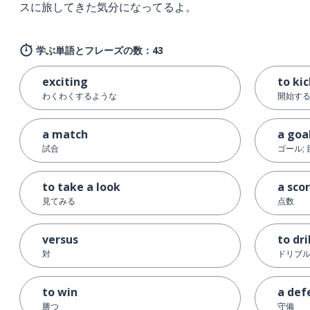
スに旅してきた気分になってるよ。
学ぶ単語とフレーズの数：43
exciting
to kic
わくわくするような
開始す
a match
a goa
試合
ゴール;
to take a look
a sco
見てみる
点数
versus
to dr
対
ドリブ
to win
a def
勝つ
守備