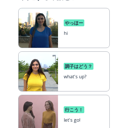
やっほー
hi
調子はどう？
what's up?
行こう！
let's go!