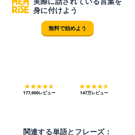
実際に話されている言葉を
身に付けよう
無料で始めよう
ダウンロード
App Store
ダウ
177,000レビュー
147万レビュー
関連する単語とフレーズ：