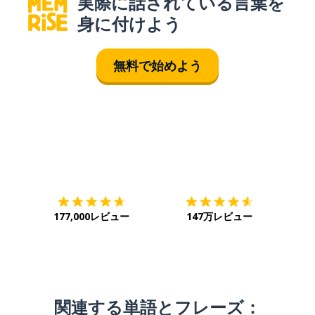
実際に話されている言葉を
身に付けよう
無料で始めよう
ダウンロード
App Store
ダウ
177,000レビュー
147万レビュー
関連する単語とフレーズ：