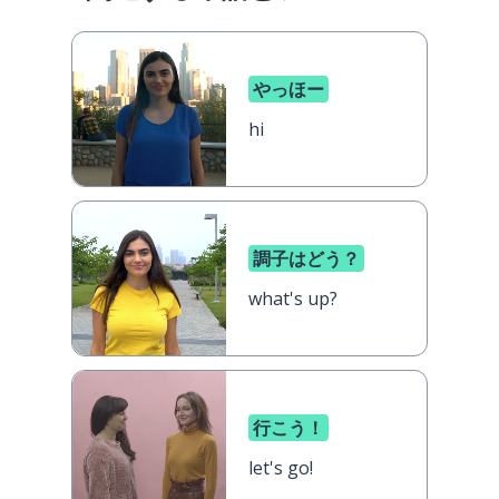
やっほー
hi
調子はどう？
what's up?
行こう！
let's go!