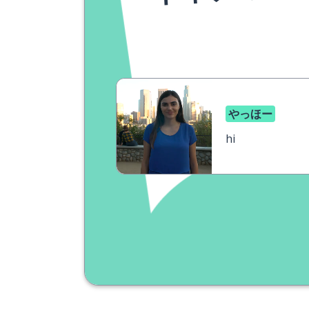
やっほー
hi