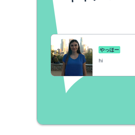
やっほー
hi