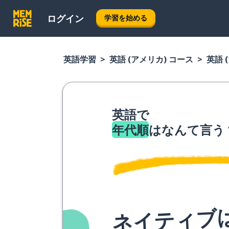
ログイン
学習を始める
英語学習
英語 (アメリカ) コース
英語 
英語で
年代順
はなんて言う
ネイティブ