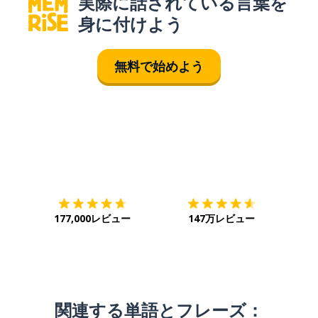
実際に話されている言葉を
身に付けよう
無料で始めよう
ダウンロード
App Store
ダウ
177,000レビュー
147万レビュー
関連する単語とフレーズ：