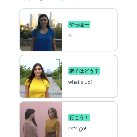
やっほー
hi
調子はどう？
what's up?
行こう！
let's go!