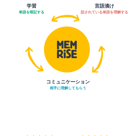
学習
言語漬け
単語を暗記する
話されている単語を理解する
コミュニケーション
相手に理解してもらう
ダウンロード
App Store
ダウ