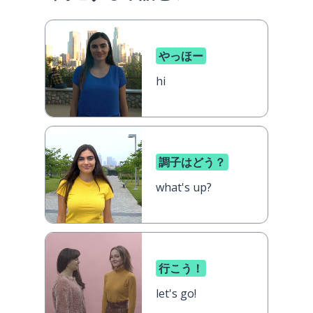
やっほー
hi
調子はどう？
what's up?
行こう！
let's go!