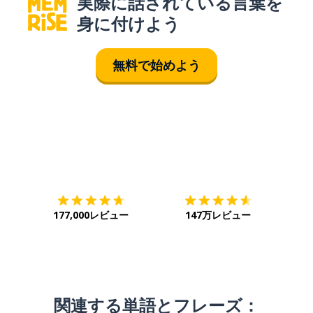
実際に話されている言葉を
身に付けよう
無料で始めよう
ダウンロード
App Store
ダウ
177,000レビュー
147万レビュー
関連する単語とフレーズ：