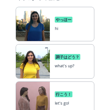
やっほー
hi
調子はどう？
what's up?
行こう！
let's go!