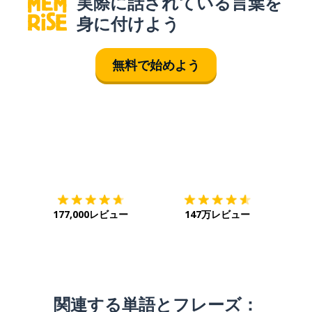
実際に話されている言葉を
身に付けよう
無料で始めよう
ダウンロード
App Store
ダウ
177,000レビュー
147万レビュー
関連する単語とフレーズ：