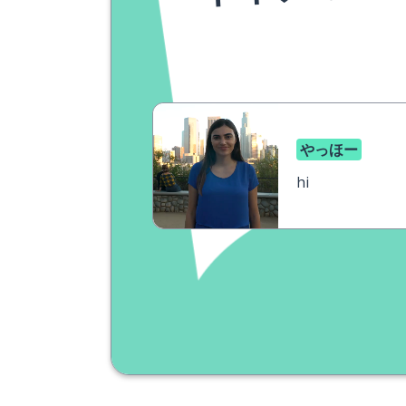
やっほー
hi