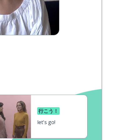
行こう！
let's go!