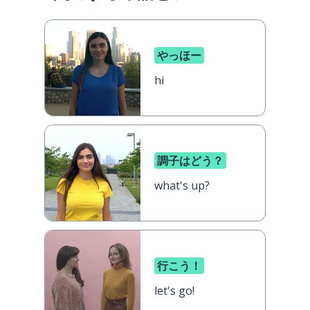
やっほー
hi
調子はどう？
what's up?
行こう！
let's go!