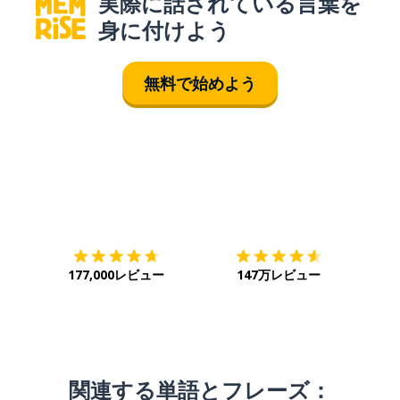
実際に話されている言葉を
身に付けよう
無料で始めよう
ダウンロード
App Store
ダウ
177,000レビュー
147万レビュー
関連する単語とフレーズ：