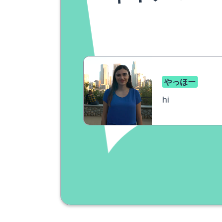
やっほー
hi