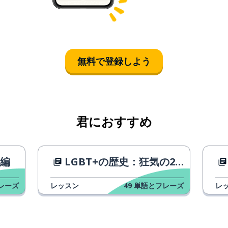
無料で登録しよう
君におすすめ
告編
LGBT+の歴史：狂気の20年代
レーズ
レッスン
49
単語とフレーズ
レ