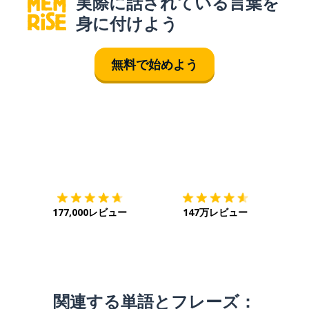
実際に話されている言葉を
身に付けよう
無料で始めよう
ダウンロード
App Store
ダウ
177,000レビュー
147万レビュー
関連する単語とフレーズ：