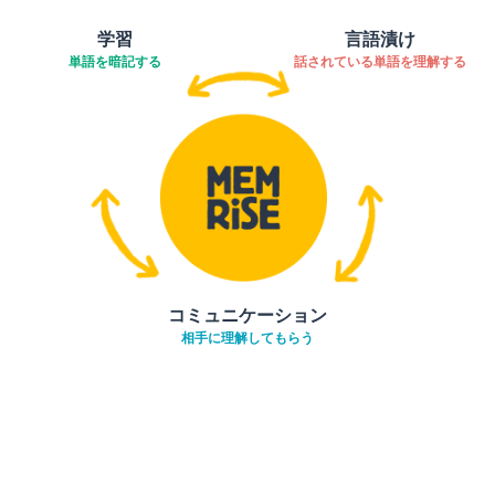
学習
言語漬け
単語を暗記する
話されている単語を理解する
コミュニケーション
相手に理解してもらう
ダウンロード
App Store
ダウ