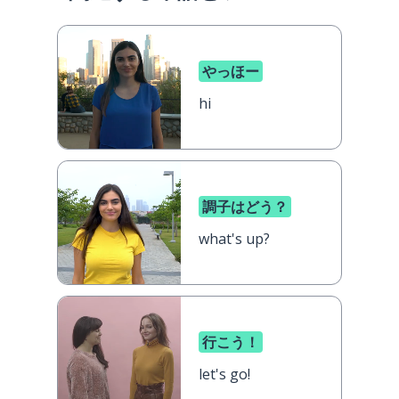
やっほー
hi
調子はどう？
what's up?
行こう！
let's go!