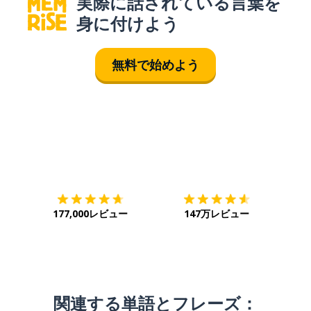
実際に話されている言葉を
身に付けよう
無料で始めよう
ダウンロード
App Store
ダウ
177,000レビュー
147万レビュー
関連する単語とフレーズ：