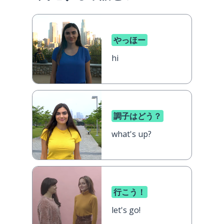
やっほー
hi
調子はどう？
what's up?
行こう！
let's go!