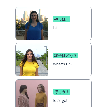
やっほー
hi
調子はどう？
what's up?
行こう！
let's go!