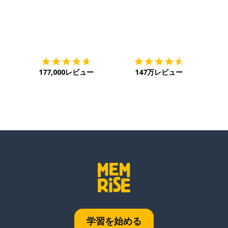
ダウンロード
App Store
ダウ
177,000レビュー
147万レビュー
学習を始める