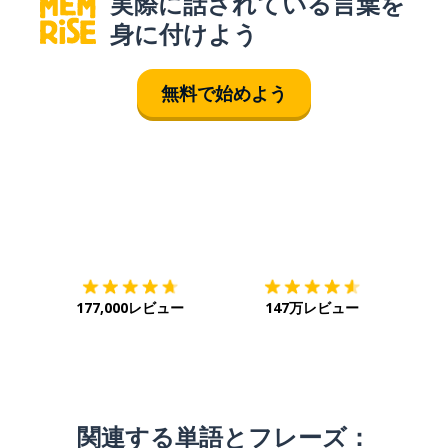
実際に話されている言葉を
身に付けよう
無料で始めよう
ダウンロード
App Store
ダウ
177,000レビュー
147万レビュー
関連する単語とフレーズ：