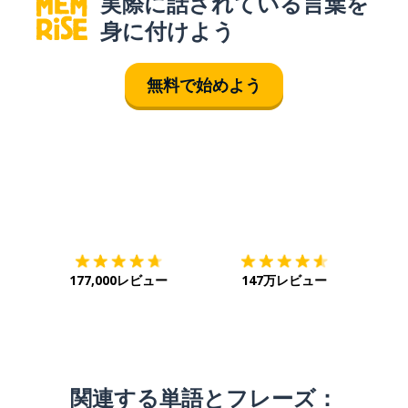
実際に話されている言葉を
身に付けよう
無料で始めよう
ダウンロード
App Store
ダウ
177,000レビュー
147万レビュー
関連する単語とフレーズ：