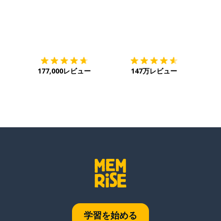
ダウンロード
App Store
ダウ
177,000レビュー
147万レビュー
学習を始める