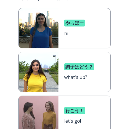
やっほー
hi
調子はどう？
what's up?
行こう！
let's go!