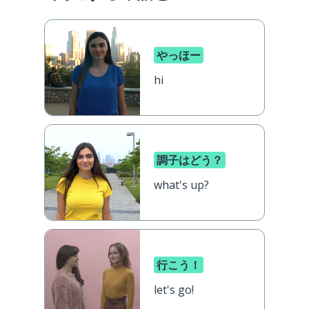
やっほー
hi
調子はどう？
what's up?
行こう！
let's go!