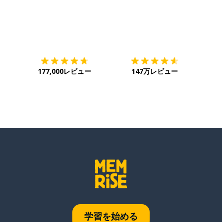
ダウンロード
App Store
ダウ
177,000レビュー
147万レビュー
学習を始める