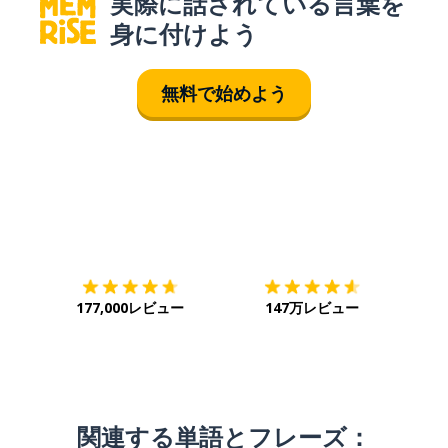
実際に話されている言葉を
身に付けよう
無料で始めよう
ダウンロード
App Store
ダウ
177,000レビュー
147万レビュー
関連する単語とフレーズ：