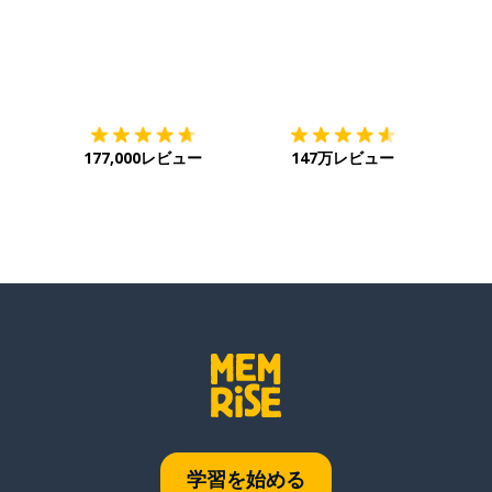
ダウンロード
App Store
ダウ
177,000レビュー
147万レビュー
学習を始める