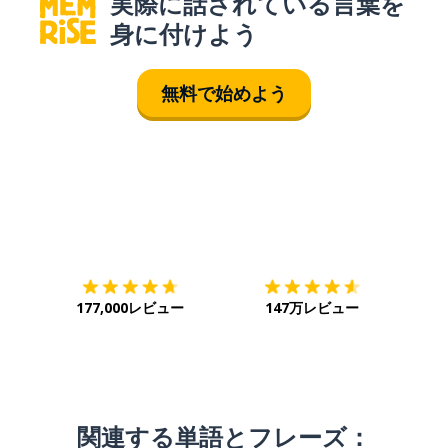
実際に話されている言葉を
身に付けよう
無料で始めよう
ダウンロード
App Store
ダウ
177,000レビュー
147万レビュー
関連する単語とフレーズ：