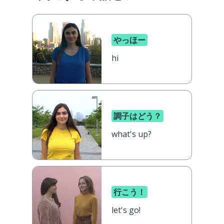
やっほー
hi
調子はどう？
what's up?
行こう！
let's go!