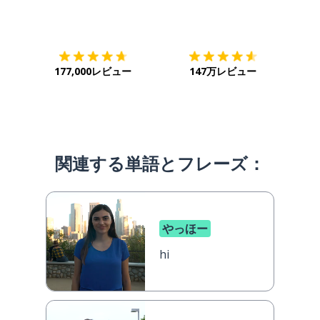
ダウンロード
App Store
ダウ
177,000レビュー
147万レビュー
関連する単語とフレーズ：
やっほー
hi