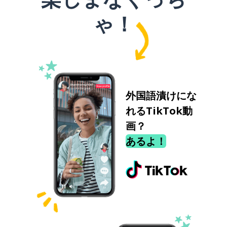
ゃ！
外国語漬けにな
れるTikTok動
画？
あるよ！