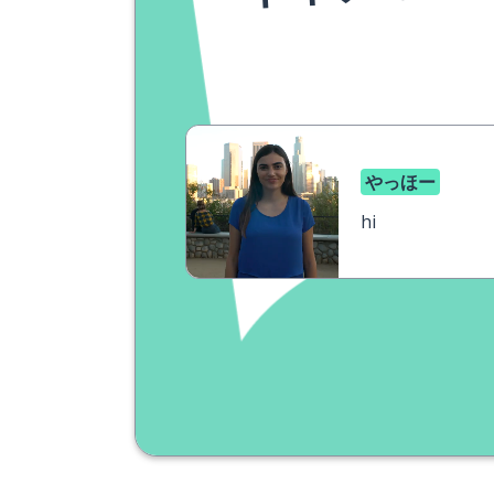
やっほー
hi