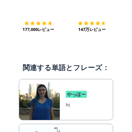
ダウンロード
App Store
ダウ
177,000レビュー
147万レビュー
関連する単語とフレーズ：
やっほー
hi