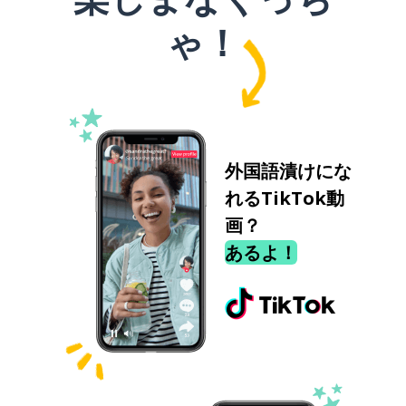
ゃ！
外国語漬けにな
れるTikTok動
画？
あるよ！