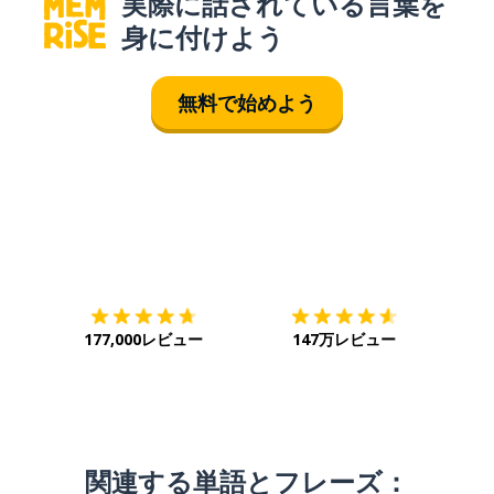
実際に話されている言葉を
身に付けよう
無料で始めよう
ダウンロード
App Store
ダウ
177,000レビュー
147万レビュー
関連する単語とフレーズ：