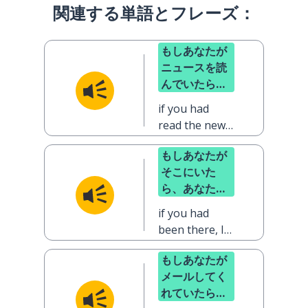
関連する単語とフレーズ：
もしあなたが
ニュースを読
んでいたら、
もう知ってい
if you had
たはずです
read the news,
you would
もしあなたが
have known
そこにいた
already
ら、あなた側
の話も聞いた
if you had
と思います
been there, I
would have
もしあなたが
heard your
メールしてく
side of the
れていたら、
story as well