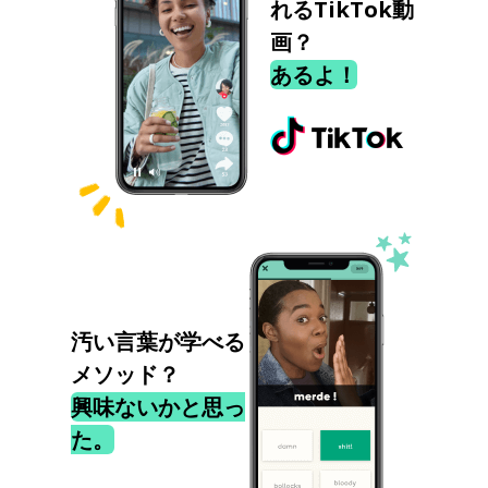
れるTikTok動
画？
あるよ！
汚い言葉が学べる
メソッド？
興味ないかと思っ
た。