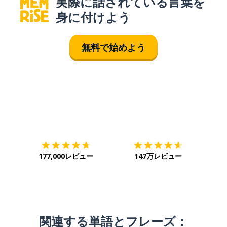
実際に話されている言葉を
身に付けよう
無料で始めよう
ダウンロード
App Store
ダウ
177,000レビュー
147万レビュー
関連する単語とフレーズ：