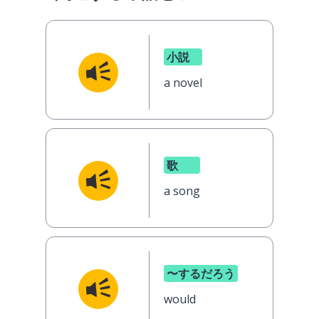
小説
a novel
歌
a song
〜するだろう
would