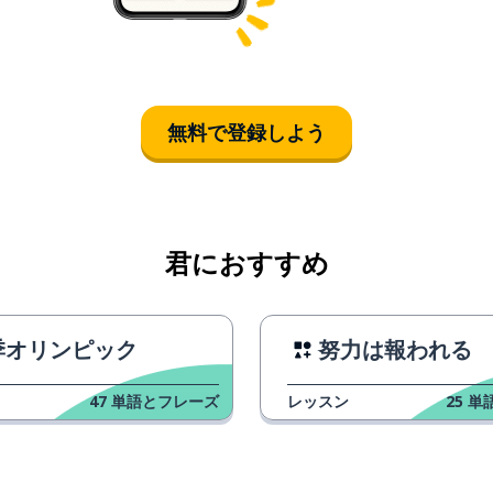
無料で登録しよう
君におすすめ
季オリンピック
努力は報われる
47
単語とフレーズ
レッスン
25
単