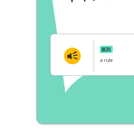
規則
a rule