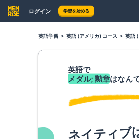
ログイン
学習を始める
英語学習
英語 (アメリカ) コース
英語 
英語で
メダル; 勲章
はなん
ネイティブ