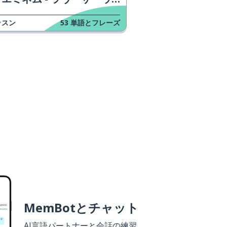
ッスン
53
単語とフレーズ
MemBotとチャット
AI言語パートナーと会話の練習