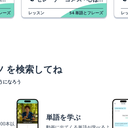
レーズ
レッスン
54
単語とフレーズ
レ
ツ を検索してね
うになろう
単語を学ぶ
00本以
動画に出てくる単語が学べるよ