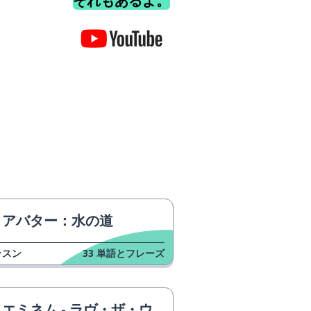
それもあるよ。
アバター：水の道
ッスン
33
単語とフレーズ
エミネム - ラヴ・ザ・ウェイ・ユー・ライ ft. リアーナ