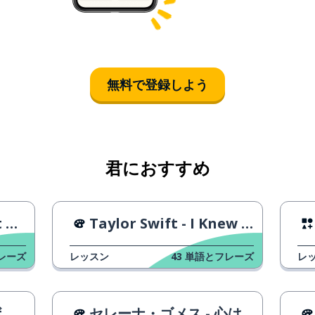
無料で登録しよう
君におすすめ
Me
Taylor Swift - I Knew You Were Trouble
レーズ
レッスン
43
単語とフレーズ
レ
ー
セレーナ・ゴメス - 心は望むものを望む