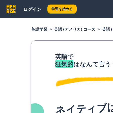
ログイン
学習を始める
英語学習
英語 (アメリカ) コース
英語 
英語で
狂気的
はなんて言う
ネイティブ