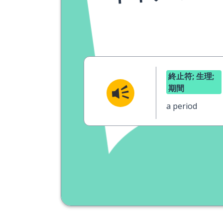
終止符; 生理;
期間
a period