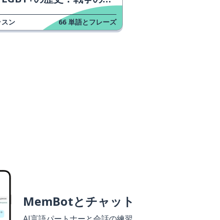
ッスン
66
単語とフレーズ
MemBotとチャット
AI言語パートナーと会話の練習