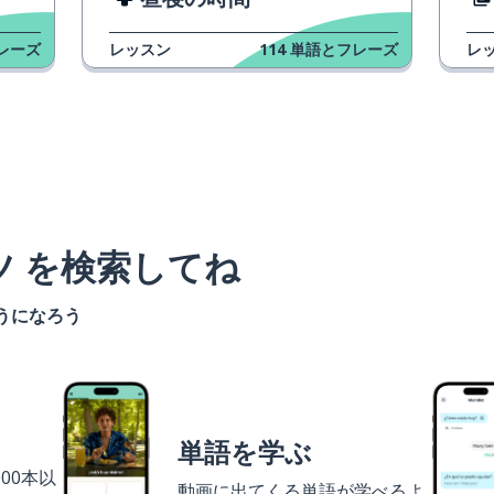
レーズ
レッスン
114
単語とフレーズ
レ
ツ を検索してね
うになろう
単語を学ぶ
00本以
動画に出てくる単語が学べるよ