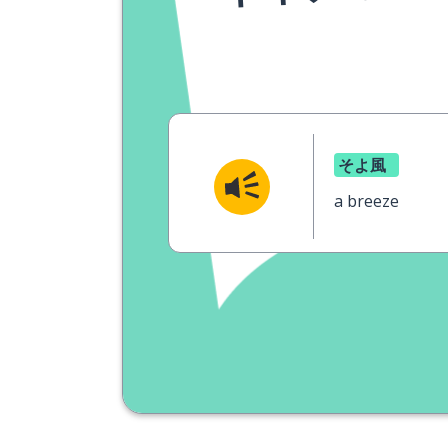
そよ風
a breeze