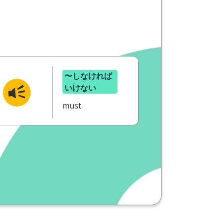
〜しなければ
いけない
must