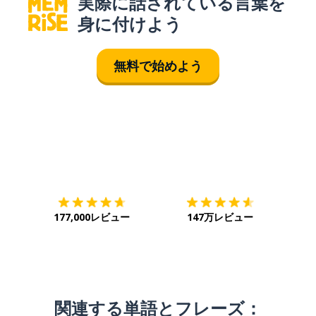
実際に話されている言葉を
身に付けよう
無料で始めよう
ダウンロード
App Store
ダウ
177,000レビュー
147万レビュー
関連する単語とフレーズ：