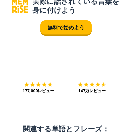
実際に話されている言葉を
身に付けよう
無料で始めよう
ダウンロード
App Store
ダウ
177,000レビュー
147万レビュー
関連する単語とフレーズ：