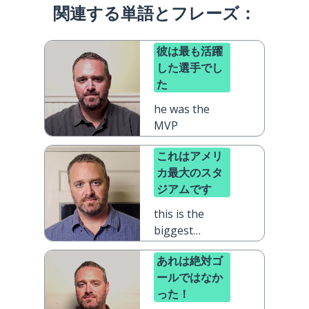
関連する単語とフレーズ：
彼は最も活躍
した選手でし
た
he was the
MVP
これはアメリ
カ最大のスタ
ジアムです
this is the
biggest
stadium in
あれは絶対ゴ
America
ールではなか
った！