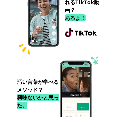
れるTikTok動
画？
あるよ！
汚い言葉が学べる
メソッド？
興味ないかと思っ
た。