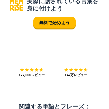
実際に話されている言葉を
身に付けよう
無料で始めよう
ダウンロード
App Store
ダウ
177,000レビュー
147万レビュー
関連する単語とフレーズ：