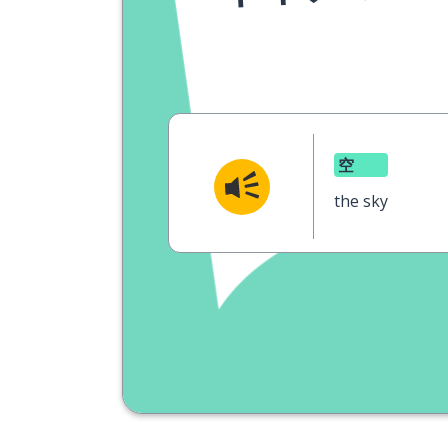
空
the sky