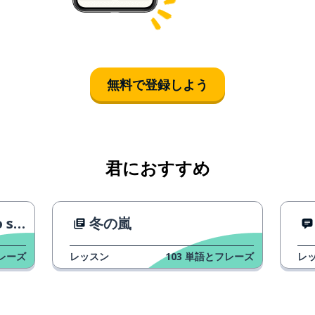
無料で登録しよう
君におすすめ
e!)
冬の嵐
レーズ
レッスン
103
単語とフレーズ
レ