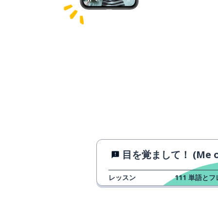
目を覚まして！ (Me o samashit
レッスン
111
単語とフ