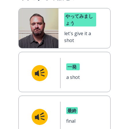
やってみまし
ょう
let's give it a
shot
一発
a shot
最終
final