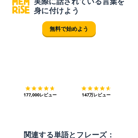
実際に話されている言葉を
身に付けよう
無料で始めよう
ダウンロード
App Store
ダウ
177,000レビュー
147万レビュー
関連する単語とフレーズ：