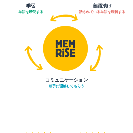
学習
言語漬け
単語を暗記する
話されている単語を理解する
コミュニケーション
相手に理解してもらう
ダウンロード
App Store
ダウ