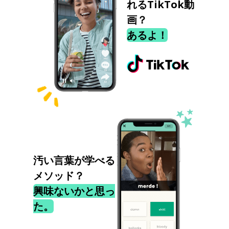
れるTikTok動
画？
あるよ！
汚い言葉が学べる
メソッド？
興味ないかと思っ
た。