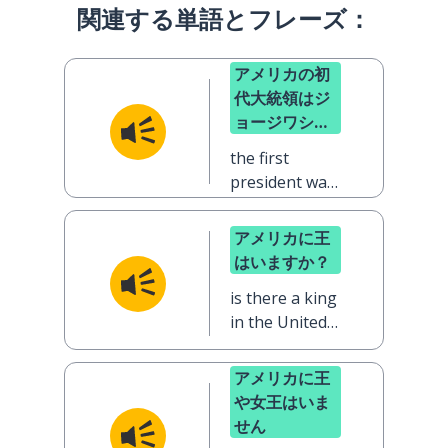
関連する単語とフレーズ：
アメリカの初
代大統領はジ
ョージワシン
トンです
the first
president was
George
Washington
アメリカに王
はいますか？
is there a king
in the United
States?
アメリカに王
や女王はいま
せん