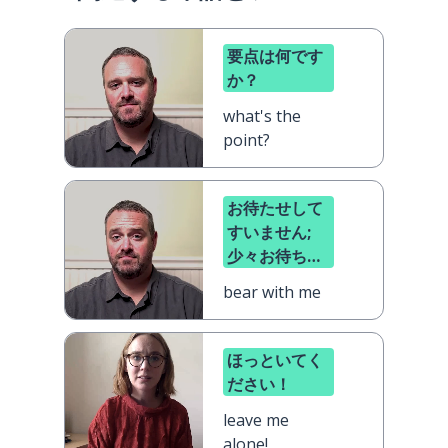
要点は何です
か？
what's the
point?
お待たせして
すいません;
少々お待ちく
ださい
bear with me
ほっといてく
ださい！
leave me
alone!