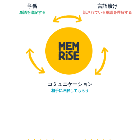
学習
言語漬け
単語を暗記する
話されている単語を理解する
コミュニケーション
相手に理解してもらう
ダウンロード
App Store
ダウ