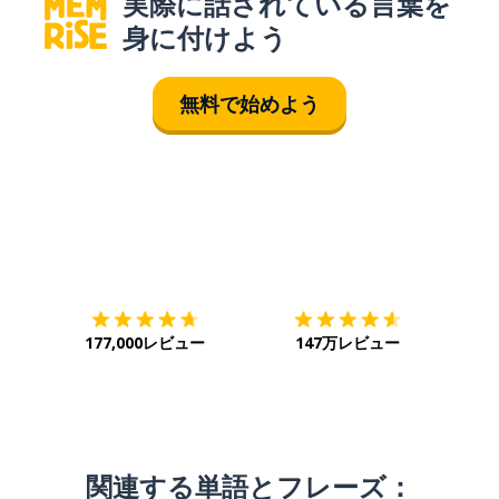
実際に話されている言葉を
身に付けよう
無料で始めよう
ダウンロード
App Store
ダウ
177,000レビュー
147万レビュー
関連する単語とフレーズ：