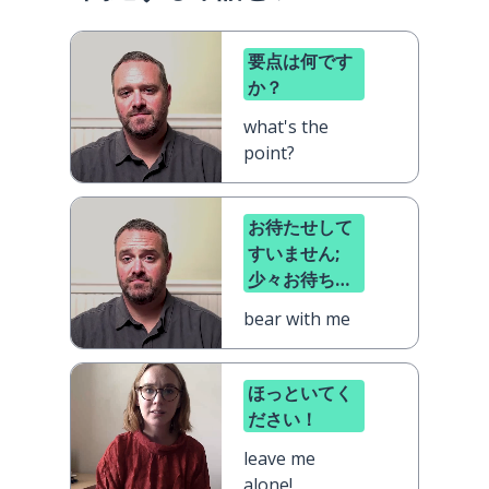
要点は何です
か？
what's the
point?
お待たせして
すいません;
少々お待ちく
ださい
bear with me
ほっといてく
ださい！
leave me
alone!