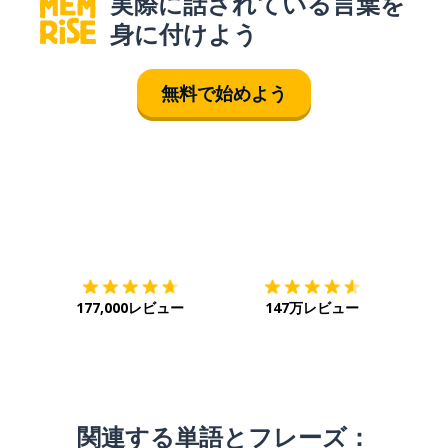
実際に話されている言葉を
身に付けよう
無料で始めよう
ダウンロード
App Store
ダウ
177,000レビュー
147万レビュー
関連する単語とフレーズ：