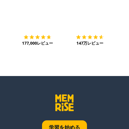
ダウンロード
App Store
ダウ
177,000レビュー
147万レビュー
学習を始める