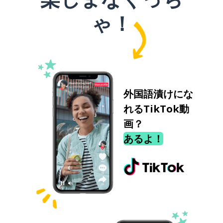
ゃ！
外国語漬けにな
れるTikTok動
画？
あるよ！