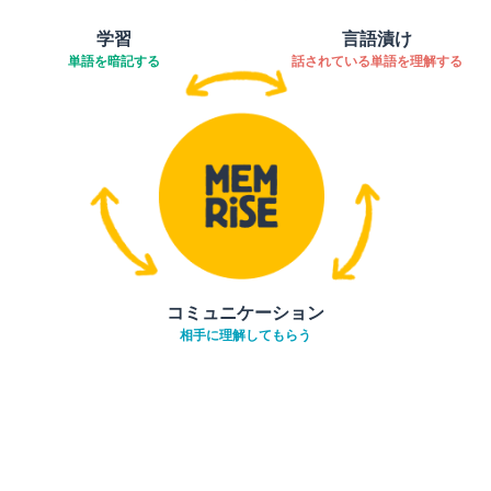
学習
言語漬け
単語を暗記する
話されている単語を理解する
コミュニケーション
相手に理解してもらう
ダウンロード
App Store
ダウ