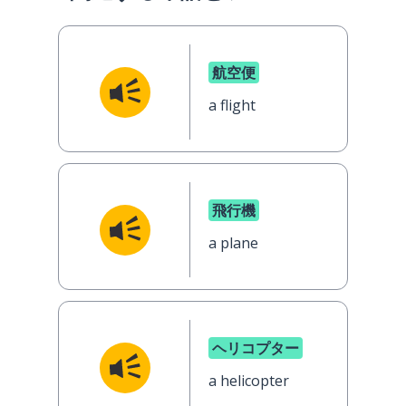
航空便
a flight
飛行機
a plane
ヘリコプター
a helicopter