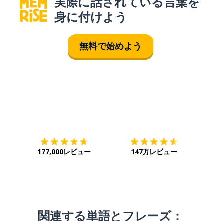
実際に話されている言葉を
身に付けよう
無料で始めよう
ダウンロード
App Store
ダウ
177,000レビュー
147万レビュー
関連する単語とフレーズ：