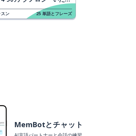
ッスン
25
単語とフレーズ
MemBotとチャット
AI言語パートナーと会話の練習