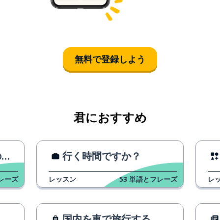
無料で登録しよう
君におすすめ
ト
行く時間ですか？
レーズ
レッスン
53
単語とフレーズ
レ
国内を車で旅行する