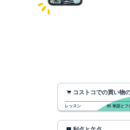
コストコでの買い物のヒン
レッスン
95
単語とフ
利点と欠点