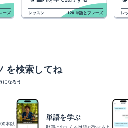
レーズ
レッスン
120
単語とフレーズ
レ
ツ を検索してね
うになろう
単語を学ぶ
00本以
動画に出てくる単語が学べるよ