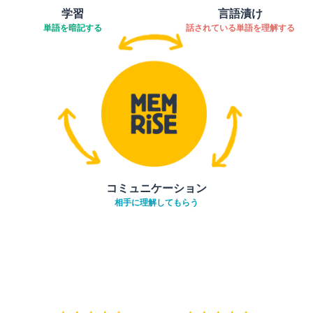
学習
言語漬け
単語を暗記する
話されている単語を理解する
コミュニケーション
相手に理解してもらう
ダウンロード
App Store
ダウ