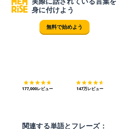
実際に話されている言葉を
身に付けよう
無料で始めよう
ダウンロード
App Store
ダウ
177,000レビュー
147万レビュー
関連する単語とフレーズ：