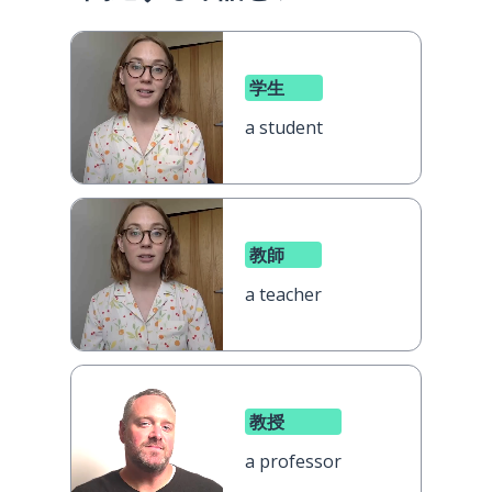
学生
a student
教師
a teacher
教授
a professor