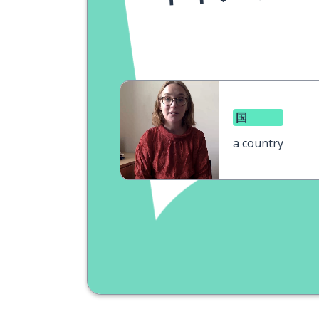
国
a country