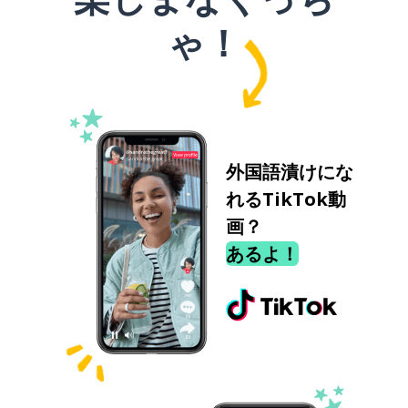
ゃ！
外国語漬けにな
れるTikTok動
画？
あるよ！