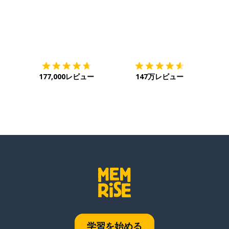
ダウンロード
App Store
ダウ
177,000レビュー
147万レビュー
学習を始める