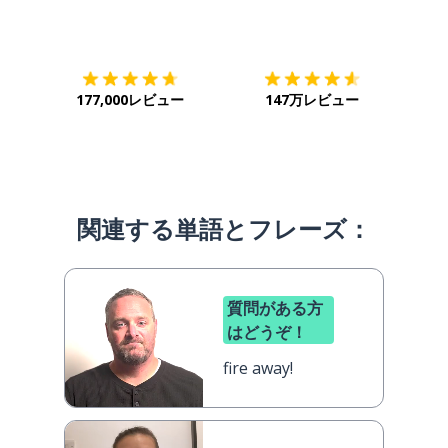
ダウンロード
App Store
ダウ
177,000レビュー
147万レビュー
関連する単語とフレーズ：
質問がある方
はどうぞ！
fire away!