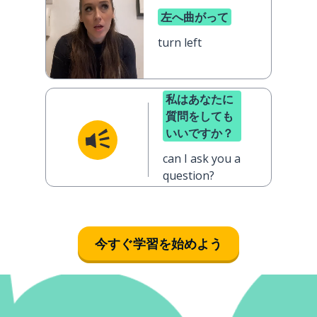
左へ曲がって
turn left
私はあなたに
質問をしても
いいですか？
can I ask you a
question?
今すぐ学習を始めよう